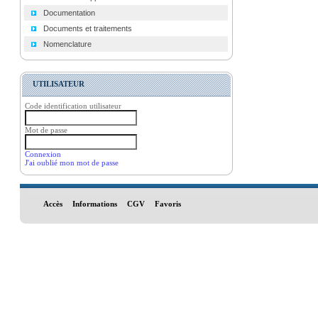
Documentation
Documents et traitements
Nomenclature
UTILISATEUR
Code identification utilisateur
Mot de passe
Connexion
J'ai oublié mon mot de passe
Accès
Informations
CGV
Favoris