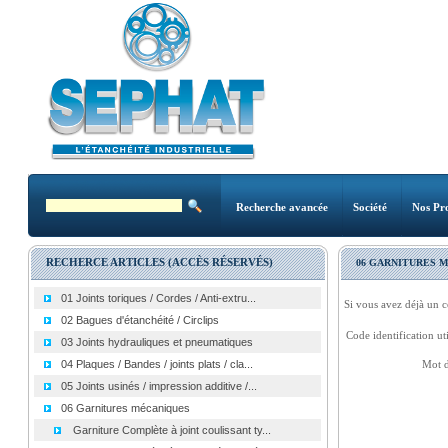
Recherche avancée
Société
Nos Pro
RECHERCE ARTICLES (ACCÈS RÉSERVÉS)
06 GARNITURES 
01 Joints toriques / Cordes / Anti-extru...
Si vous avez déjà un c
02 Bagues d'étanchéité / Circlips
Code identification uti
03 Joints hydrauliques et pneumatiques
04 Plaques / Bandes / joints plats / cla...
Mot d
05 Joints usinés / impression additive /...
06 Garnitures mécaniques
Garniture Complète à joint coulissant ty...