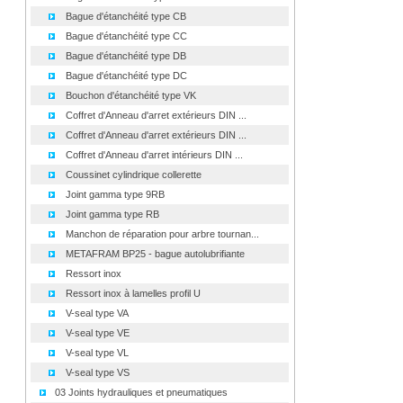
Bague d'étanchéité type CB
Bague d'étanchéité type CC
Bague d'étanchéité type DB
Bague d'étanchéité type DC
Bouchon d'étanchéité type VK
Coffret d'Anneau d'arret extérieurs DIN ...
Coffret d'Anneau d'arret extérieurs DIN ...
Coffret d'Anneau d'arret intérieurs DIN ...
Coussinet cylindrique collerette
Joint gamma type 9RB
Joint gamma type RB
Manchon de réparation pour arbre tournan...
METAFRAM BP25 - bague autolubrifiante
Ressort inox
Ressort inox à lamelles profil U
V-seal type VA
V-seal type VE
V-seal type VL
V-seal type VS
03 Joints hydrauliques et pneumatiques