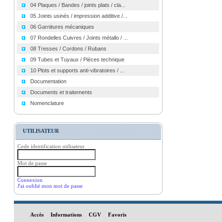
04 Plaques / Bandes / joints plats / cla...
05 Joints usinés / impression additive /...
06 Garnitures mécaniques
07 Rondelles Cuivres / Joints métallo / ...
08 Tresses / Cordons / Rubans
09 Tubes et Tuyaux / Pièces technique
10 Plots et supports anti-vibratoires / ...
Documentation
Documents et traitements
Nomenclature
UTILISATEUR
Code identification utilisateur
Mot de passe
Connexion
J'ai oublié mon mot de passe
Accès
Informations
CGV
Favoris