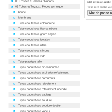
08 Tresses / Cordons / Rubans
Mot de passe oublié
09 Tubes et Tuyaux / Pièces technique
Vous avez oublié vot
bande
Membrane
Tube caoutchouc chloroprene
Tube caoutchouc fluorocarbone
Tube caoutchouc genre anglais
Tube caoutchouc isolation
Tube caoutchouc nitrile
Tube caoutchouc silicone
Tube caoutchouc vide
Tube plastique teflon
Tuyau caoutchouc air comprimée
Tuyau caoutchouc aspiration refoulement
Tuyau caoutchouc carburants
Tuyau caoutchouc refoulement
Tuyau caoutchouc refoulement incendie
Tuyau caoutchouc sablage
Tuyau caoutchouc soudure
Tuyau caoutchouc soudure double
Tuyau caoutchouc vapeur