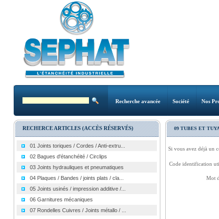
Recherche avancée
Société
Nos Pro
RECHERCE ARTICLES (ACCÈS RÉSERVÉS)
09 TUBES ET TUY
01 Joints toriques / Cordes / Anti-extru...
Si vous avez déjà un c
02 Bagues d'étanchéité / Circlips
Code identification uti
03 Joints hydrauliques et pneumatiques
04 Plaques / Bandes / joints plats / cla...
Mot d
05 Joints usinés / impression additive /...
06 Garnitures mécaniques
07 Rondelles Cuivres / Joints métallo / ...