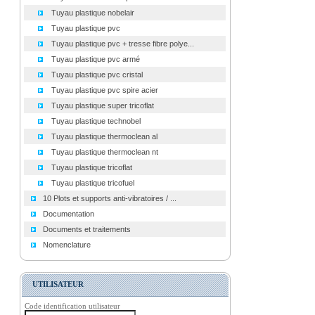
Tuyau plastique nobelair
Tuyau plastique pvc
Tuyau plastique pvc + tresse fibre polye...
Tuyau plastique pvc armé
Tuyau plastique pvc cristal
Tuyau plastique pvc spire acier
Tuyau plastique super tricoflat
Tuyau plastique technobel
Tuyau plastique thermoclean al
Tuyau plastique thermoclean nt
Tuyau plastique tricoflat
Tuyau plastique tricofuel
10 Plots et supports anti-vibratoires / ...
Documentation
Documents et traitements
Nomenclature
UTILISATEUR
Code identification utilisateur