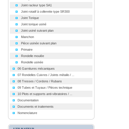
Joint racleur type SA1
Joint rotatif à collerette type SR300
Joint Torique
Joint torique usiné
Joint usiné suivant plan
Manchon
Pièce usinée suivant plan
Primaire
Rondelle moulée
Rondelle usinée
06 Garnitures mécaniques
07 Rondelles Cuivres / Joints métallo / ...
08 Tresses / Cordons / Rubans
09 Tubes et Tuyaux / Pièces technique
10 Plots et supports anti-vibratoires / ...
Documentation
Documents et traitements
Nomenclature