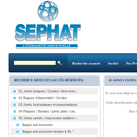
Recherche avancée
Société
Nos Pro
RECHERCE ARTICLES (ACCÈS RÉSERVÉS)
05 JOINTS USINÉS
01 Joints toriques / Cordes / Anti-extru...
Si vous avez déjà un c
02 Bagues d'étanchéité / Circlips
Code identification uti
03 Joints hydrauliques et pneumatiques
04 Plaques / Bandes / joints plats / cla...
Mot d
05 Joints usinés / impression additive /...
Bague anti extrusion
Bague anti extrusion fendue à 45 °