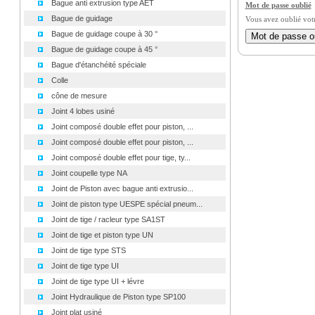
Bague anti extrusion type AET
Mot de passe oublié
Bague de guidage
Vous avez oublié vot
Bague de guidage coupe à 30 °
Bague de guidage coupe à 45 °
Bague d'étanchéité spéciale
Colle
cône de mesure
Joint 4 lobes usiné
Joint composé double effet pour piston, ...
Joint composé double effet pour piston, ...
Joint composé double effet pour tige, ty...
Joint coupelle type NA
Joint de Piston avec bague anti extrusio...
Joint de piston type UESPE spécial pneum...
Joint de tige / racleur type SA1ST
Joint de tige et piston type UN
Joint de tige type STS
Joint de tige type UI
Joint de tige type UI + lévre
Joint Hydraulique de Piston type SP100
Joint plat usiné