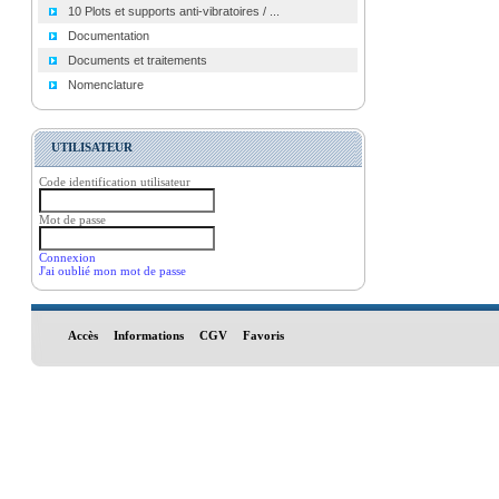
10 Plots et supports anti-vibratoires / ...
Documentation
Documents et traitements
Nomenclature
UTILISATEUR
Code identification utilisateur
Mot de passe
Connexion
J'ai oublié mon mot de passe
Accès
Informations
CGV
Favoris