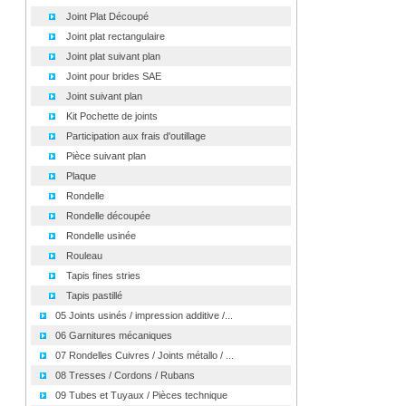
Joint Plat Découpé
Joint plat rectangulaire
Joint plat suivant plan
Joint pour brides SAE
Joint suivant plan
Kit Pochette de joints
Participation aux frais d'outillage
Pièce suivant plan
Plaque
Rondelle
Rondelle découpée
Rondelle usinée
Rouleau
Tapis fines stries
Tapis pastillé
05 Joints usinés / impression additive /...
06 Garnitures mécaniques
07 Rondelles Cuivres / Joints métallo / ...
08 Tresses / Cordons / Rubans
09 Tubes et Tuyaux / Pièces technique