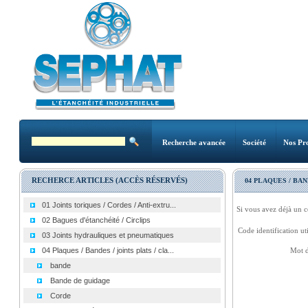
Recherche avancée
Société
Nos Pro
RECHERCE ARTICLES (ACCÈS RÉSERVÉS)
04 PLAQUES / BAN
01 Joints toriques / Cordes / Anti-extru...
Si vous avez déjà un c
02 Bagues d'étanchéité / Circlips
Code identification uti
03 Joints hydrauliques et pneumatiques
04 Plaques / Bandes / joints plats / cla...
Mot d
bande
Bande de guidage
Corde