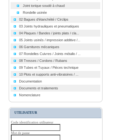
Joint torique soudé à chaud
Rondelle usinée
02 Bagues d'étanchéité / Circlips
03 Joints hydrauliques et pneumatiques
04 Plaques / Bandes / joints plats / cla...
05 Joints usinés / impression additive /...
06 Garnitures mécaniques
07 Rondelles Cuivres / Joints métallo / ...
08 Tresses / Cordons / Rubans
09 Tubes et Tuyaux / Pièces technique
10 Plots et supports anti-vibratoires / ...
Documentation
Documents et traitements
Nomenclature
UTILISATEUR
Code identification utilisateur
Mot de passe