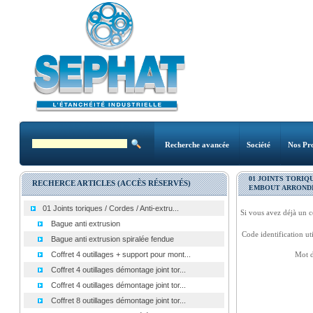
Recherche avancée
Société
Nos Pro
01 JOINTS TORIQU
RECHERCE ARTICLES (ACCÈS RÉSERVÉS)
EMBOUT ARROND
01 Joints toriques / Cordes / Anti-extru...
Si vous avez déjà un c
Bague anti extrusion
Code identification uti
Bague anti extrusion spiralée fendue
Coffret 4 outillages + support pour mont...
Mot d
Coffret 4 outillages démontage joint tor...
Coffret 4 outillages démontage joint tor...
Coffret 8 outillages démontage joint tor...